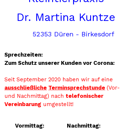
Dr. Martina Kuntze
5
2
3
5
3
D
ü
r
e
n
-
B
i
r
k
e
s
d
o
r
f
Sprechzeiten:
Zum Schutz unserer Kunden vor Corona:
Seit September
2020
haben
wir auf eine
ausschließliche
Terminsprechstunde
(Vor-
und Nachmittag) nach
telefonischer
Vereinbarung
umgestellt!
Vormittag:
Nachmittag: